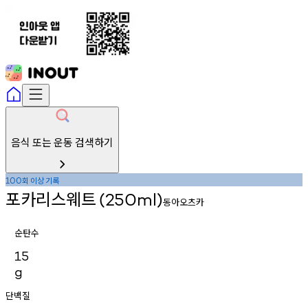
음식 또는 운동 검색하기
회
이상
기록
100
포카리스웨트
(250ml)
동아오츠카
순탄수
15
g
단백질