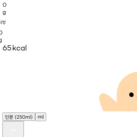
0
g
지방
0
g
65
kcal
인분
ml
(250ml)