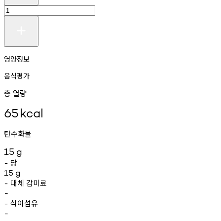
영양정보
음식평가
총 열량
65
kcal
탄수화물
15
g
당
-
15
g
대체
감미료
-
-
식이섬유
-
-