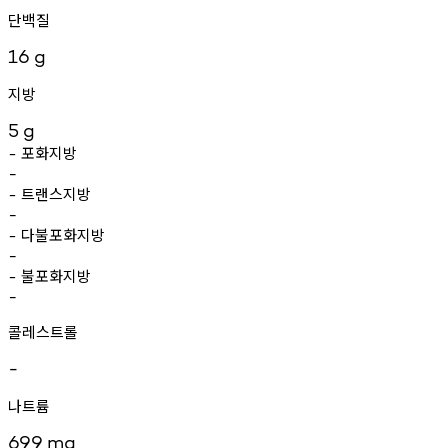
단백질
16
g
지방
5
g
포화지방
-
-
트랜스지방
-
-
다불포화지방
-
-
불포화지방
-
-
콜레스트롤
-
나트륨
699
mg