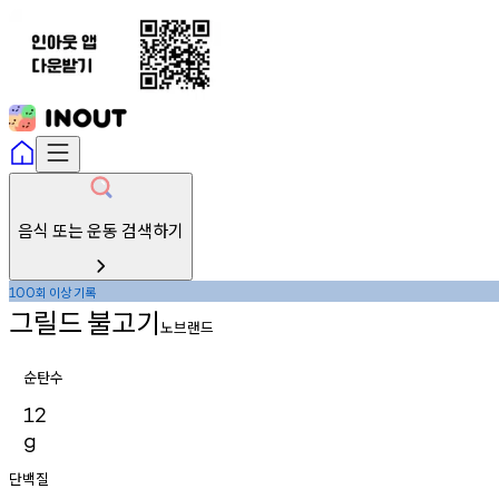
음식 또는 운동 검색하기
회
이상
기록
100
그릴드
불고기
노브랜드
순탄수
12
g
단백질