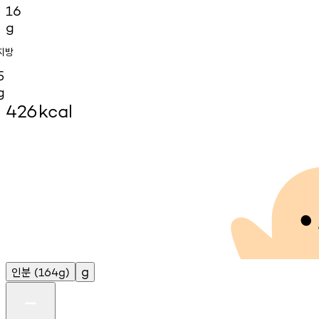
16
g
지방
5
g
426
kcal
인분
g
(164g)