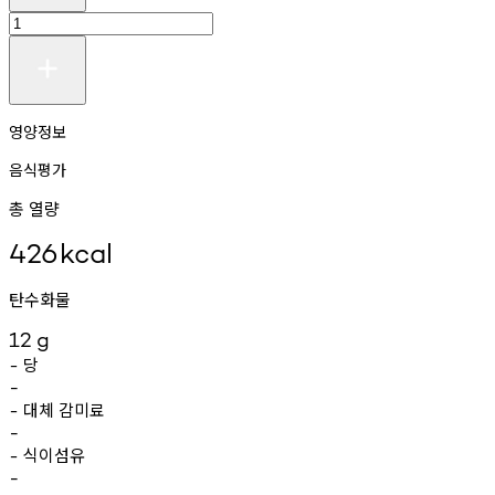
영양정보
음식평가
총 열량
426
kcal
탄수화물
12
g
당
-
-
대체
감미료
-
-
식이섬유
-
-