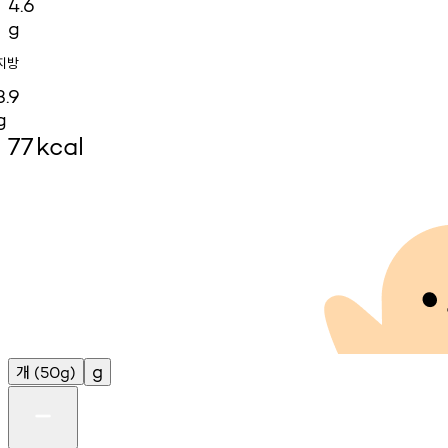
4.6
g
지방
3.9
g
77
kcal
개
g
(50g)