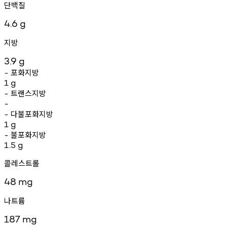
단백질
4.6
g
지방
3.9
g
포화지방
-
1
g
트랜스지방
-
-
다불포화지방
-
1
g
불포화지방
-
1.5
g
콜레스트롤
48
mg
나트륨
187
mg