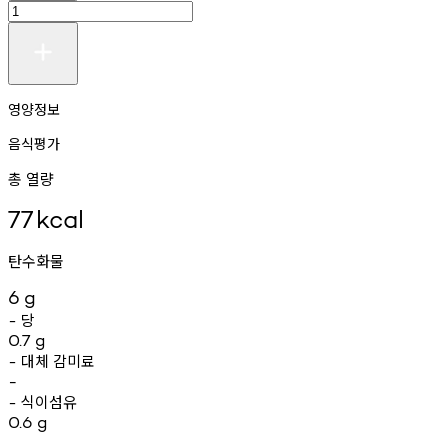
영양정보
음식평가
총 열량
77
kcal
탄수화물
6
g
당
-
0.7
g
대체
감미료
-
-
식이섬유
-
0.6
g