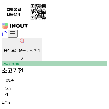
음식 또는 운동 검색하기
천회
이상
기록
5
소고기전
순탄수
5.4
g
단백질