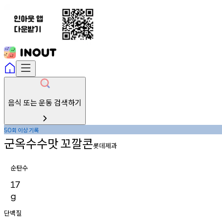
음식 또는 운동 검색하기
회
이상
기록
50
군옥수수맛
꼬깔콘
롯데제과
순탄수
17
g
단백질