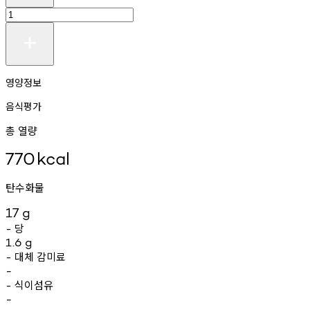
영양정보
음식평가
총 열량
770
kcal
탄수화물
17
g
당
-
1.6
g
대체
감미료
-
-
식이섬유
-
-