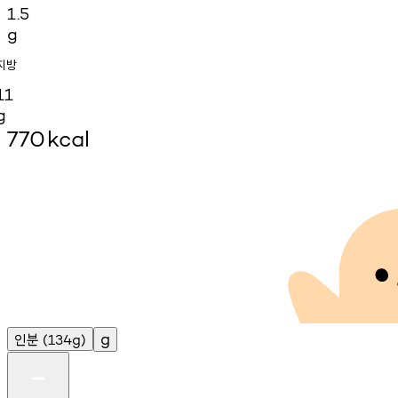
1.5
g
지방
11
g
770
kcal
인분
g
(134g)