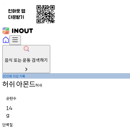
음식 또는 운동 검색하기
회
이상
기록
100
허쉬
아몬드
허쉬
순탄수
14
g
단백질