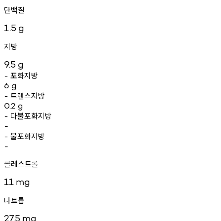
단백질
1.5
g
지방
9.5
g
포화지방
-
6
g
트랜스지방
-
0.2
g
다불포화지방
-
-
불포화지방
-
-
콜레스트롤
11
mg
나트륨
27.5
mg