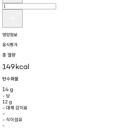
영양정보
음식평가
총 열량
149
kcal
탄수화물
14
g
당
-
12
g
대체
감미료
-
-
식이섬유
-
-