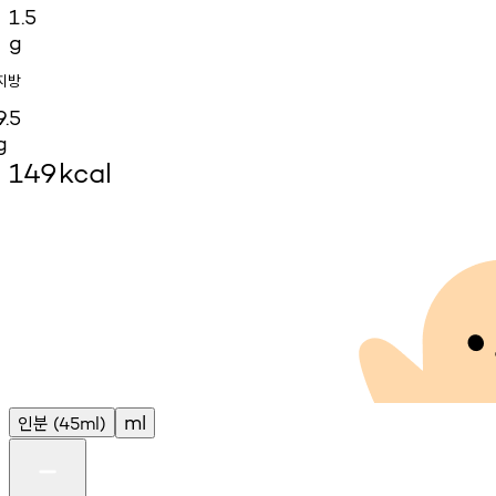
1.5
g
지방
9.5
g
149
kcal
인분
ml
(45ml)