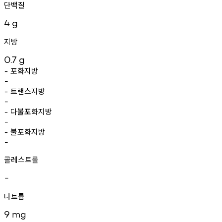
단백질
4
g
지방
0.7
g
포화지방
-
-
트랜스지방
-
-
다불포화지방
-
-
불포화지방
-
-
콜레스트롤
-
나트륨
9
mg