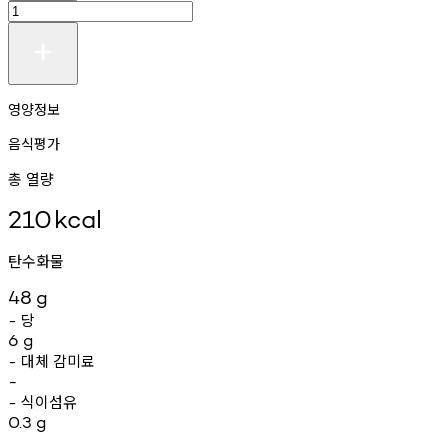
영양정보
음식평가
총 열량
210
kcal
탄수화물
48
g
당
-
6
g
대체
감미료
-
-
식이섬유
-
0.3
g