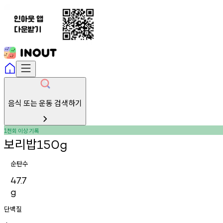
음식 또는 운동 검색하기
천회
이상
기록
1
보리밥
150g
순탄수
47.7
g
단백질