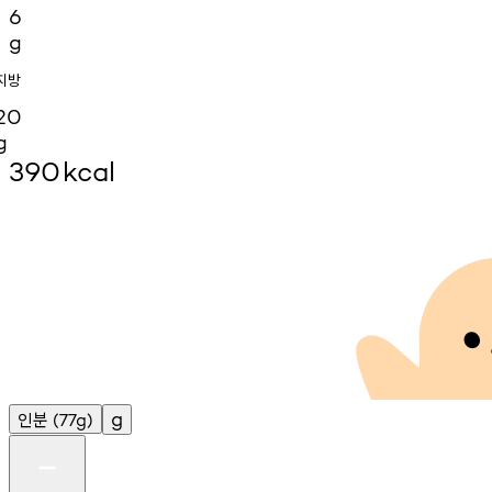
6
g
지방
20
g
390
kcal
인분
g
(77g)