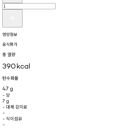
영양정보
음식평가
총 열량
390
kcal
탄수화물
47
g
당
-
7
g
대체
감미료
-
-
식이섬유
-
-