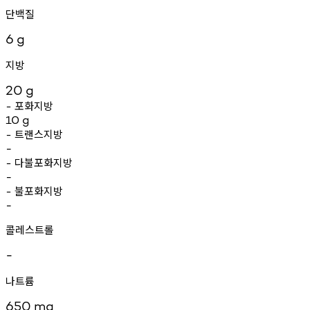
단백질
6
g
지방
20
g
포화지방
-
10
g
트랜스지방
-
-
다불포화지방
-
-
불포화지방
-
-
콜레스트롤
-
나트륨
650
mg