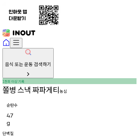
음식 또는 운동 검색하기
천회
이상
기록
1
쫄병
스낵
짜파게티
농심
순탄수
47
g
단백질