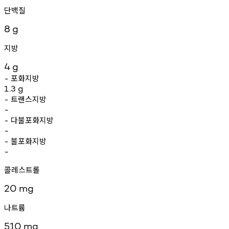
단백질
8
g
지방
4
g
포화지방
-
1.3
g
트랜스지방
-
-
다불포화지방
-
-
불포화지방
-
-
콜레스트롤
20
mg
나트륨
510
mg