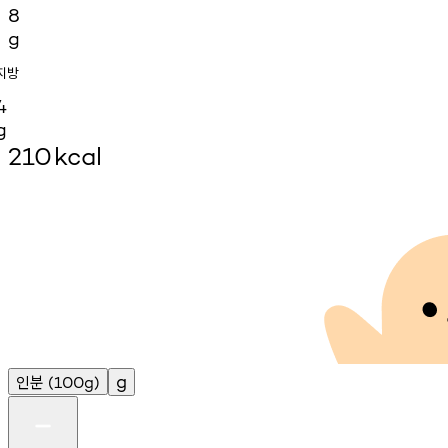
8
g
지방
4
g
210
kcal
인분
g
(100g)