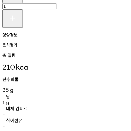
영양정보
음식평가
총 열량
210
kcal
탄수화물
35
g
당
-
1
g
대체
감미료
-
-
식이섬유
-
-