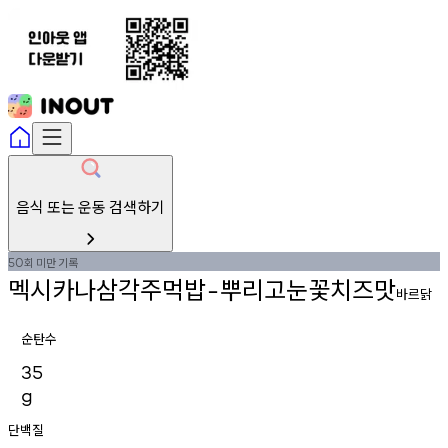
음식 또는 운동 검색하기
회
미만
기록
50
멕시카나삼각주먹밥
뿌리고눈꽃치즈맛
-
바르닭
순탄수
35
g
단백질