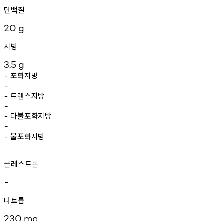
단백질
20
g
지방
3.5
g
포화지방
-
-
트랜스지방
-
-
다불포화지방
-
-
불포화지방
-
-
콜레스트롤
-
나트륨
230
mg