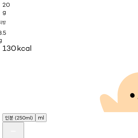
20
g
지방
3.5
g
130
kcal
인분
ml
(250ml)