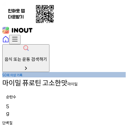
음식 또는 운동 검색하기
회
이상
기록
50
마이밀
퓨로틴
고소한맛
마이밀
순탄수
5
g
단백질