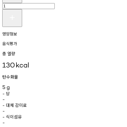
영양정보
음식평가
총 열량
130
kcal
탄수화물
5
g
당
-
-
대체
감미료
-
-
식이섬유
-
-