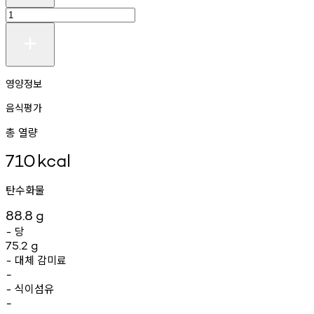
영양정보
음식평가
총 열량
710
kcal
탄수화물
88.8
g
당
-
75.2
g
대체
감미료
-
-
식이섬유
-
-