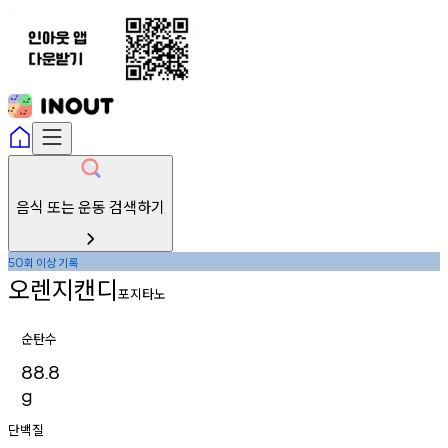
음식 또는 운동 검색하기
회
이상
기록
50
오렌지캔디
포지타노
순탄수
88.8
g
단백질