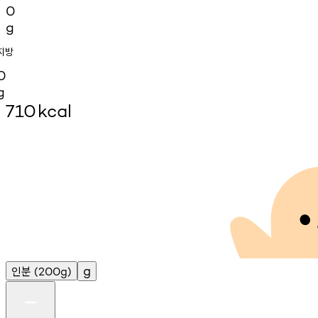
0
g
지방
0
g
710
kcal
인분
g
(200g)