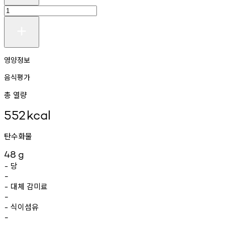
영양정보
음식평가
총 열량
552
kcal
탄수화물
48
g
당
-
-
대체
감미료
-
-
식이섬유
-
-