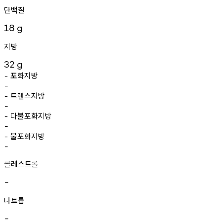
단백질
18
g
지방
32
g
포화지방
-
-
트랜스지방
-
-
다불포화지방
-
-
불포화지방
-
-
콜레스트롤
-
나트륨
-