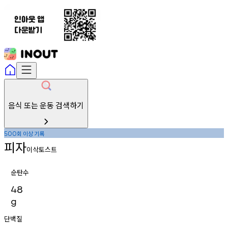
음식 또는 운동 검색하기
회
이상
기록
500
피자
이삭토스트
순탄수
48
g
단백질