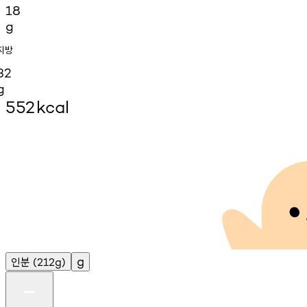
18
g
지방
32
g
552
kcal
인분
g
(212g)