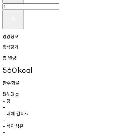
영양정보
음식평가
총 열량
560
kcal
탄수화물
84.3
g
당
-
-
대체
감미료
-
-
식이섬유
-
-