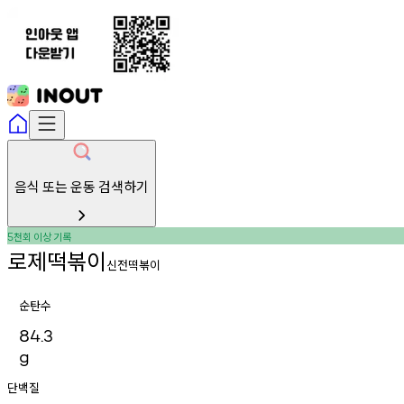
음식 또는 운동 검색하기
천회
이상
기록
5
로제떡볶이
신전떡볶이
순탄수
84.3
g
단백질