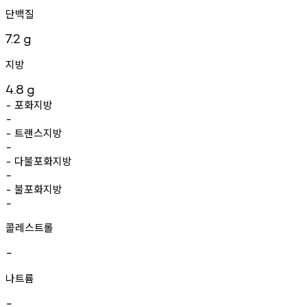
단백질
7.2
g
지방
4.8
g
포화지방
-
-
트랜스지방
-
-
다불포화지방
-
-
불포화지방
-
-
콜레스트롤
-
나트륨
-