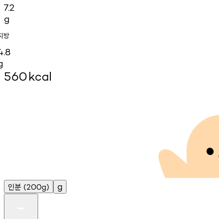
7.2
g
지방
4.8
g
560
kcal
인분
g
(200g)