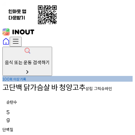
음식 또는 운동 검색하기
회
이상
기록
100
고단백
닭가슴살
바
청양고추
삼립 그릭슈바인
순탄수
5
g
단백질