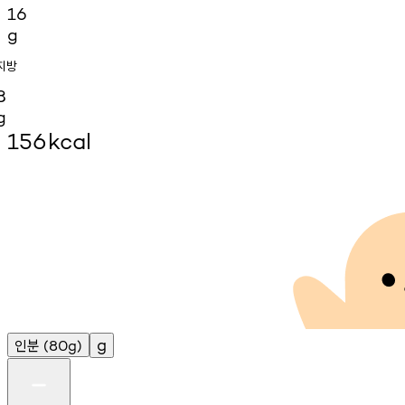
16
g
지방
8
g
156
kcal
인분
g
(80g)