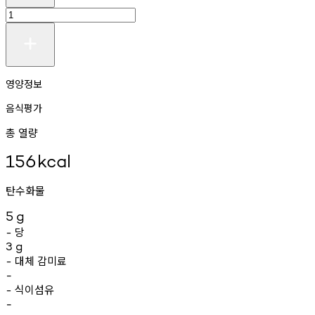
영양정보
음식평가
총 열량
156
kcal
탄수화물
5
g
당
-
3
g
대체
감미료
-
-
식이섬유
-
-