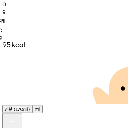
0
g
지방
0
g
95
kcal
인분
ml
(170ml)