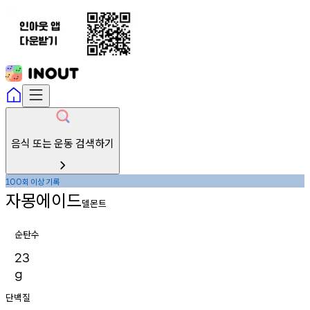
음식 또는 운동 검색하기
회
이상
기록
100
자몽에이드
델몬트
순탄수
23
g
단백질