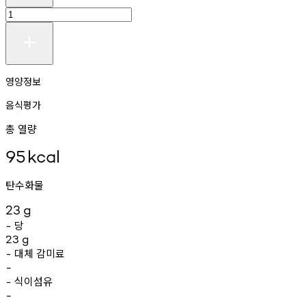
영양정보
음식평가
총 열량
95
kcal
탄수화물
23
g
당
-
23
g
대체
감미료
-
-
식이섬유
-
-