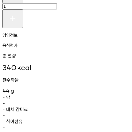
영양정보
음식평가
총 열량
340
kcal
탄수화물
44
g
당
-
-
대체
감미료
-
-
식이섬유
-
-