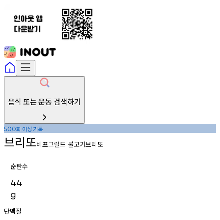
음식 또는 운동 검색하기
회
이상
기록
500
브리또
비프그릴드 불고기브리또
순탄수
44
g
단백질