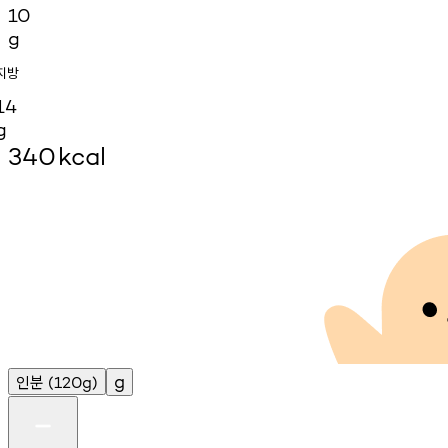
10
g
지방
14
g
340
kcal
인분
g
(120g)