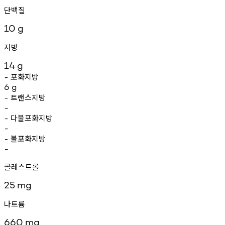
단백질
10
g
지방
14
g
포화지방
-
6
g
트랜스지방
-
-
다불포화지방
-
-
불포화지방
-
-
콜레스트롤
25
mg
나트륨
660
mg