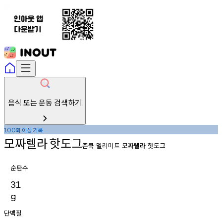
음식 또는 운동 검색하기
회
이상
기록
100
모짜렐라
핫도그
존쿡 델리미트 모짜렐라 핫도그
순탄수
31
g
단백질