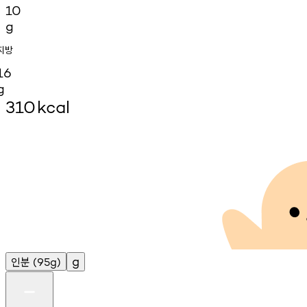
10
g
지방
16
g
310
kcal
인분
g
(95g)