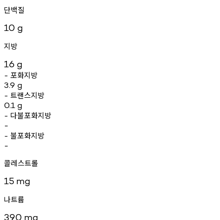
단백질
10
g
지방
16
g
포화지방
-
3.9
g
트랜스지방
-
0.1
g
다불포화지방
-
-
불포화지방
-
-
콜레스트롤
15
mg
나트륨
390
mg