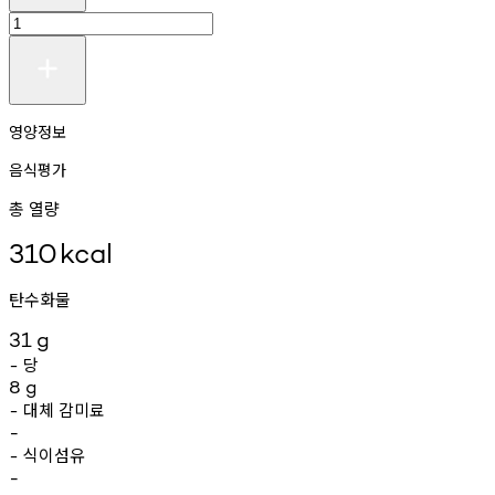
영양정보
음식평가
총 열량
310
kcal
탄수화물
31
g
당
-
8
g
대체
감미료
-
-
식이섬유
-
-