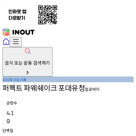
음식 또는 운동 검색하기
회
이상
기록
100
퍼펙트
파웨쉐이크
포대유청
칼로바이
순탄수
4.1
g
단백질