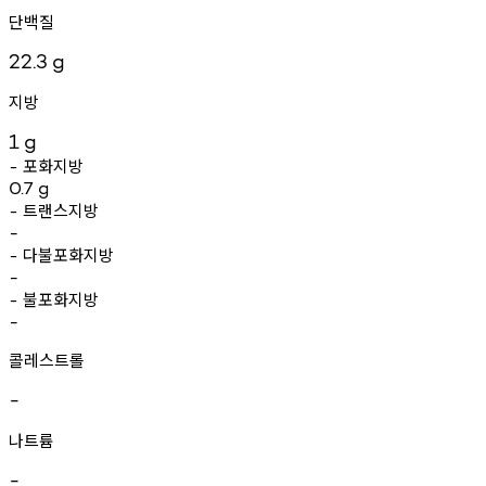
단백질
22.3
g
지방
1
g
포화지방
-
0.7
g
트랜스지방
-
-
다불포화지방
-
-
불포화지방
-
-
콜레스트롤
-
나트륨
-