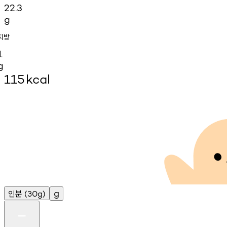
22.3
g
지방
1
g
115
kcal
인분
g
(30g)