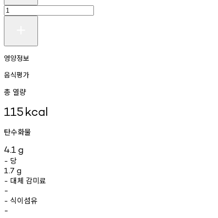
영양정보
음식평가
총 열량
115
kcal
탄수화물
4.1
g
당
-
1.7
g
대체
감미료
-
-
식이섬유
-
-