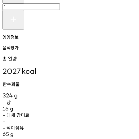
영양정보
음식평가
총 열량
2027
kcal
탄수화물
324
g
당
-
16
g
대체
감미료
-
-
식이섬유
-
65
g