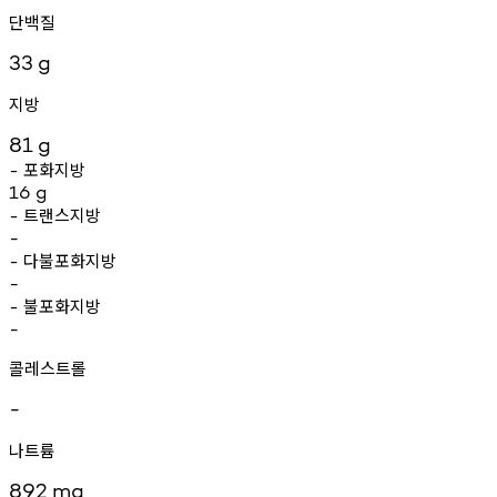
단백질
33
g
지방
81
g
포화지방
-
16
g
트랜스지방
-
-
다불포화지방
-
-
불포화지방
-
-
콜레스트롤
-
나트륨
892
mg