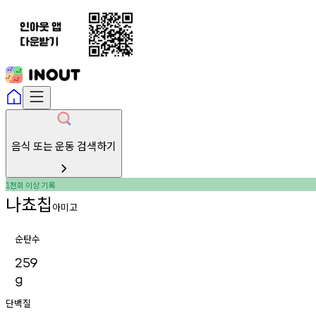
음식 또는 운동 검색하기
천회
이상
기록
1
나쵸칩
아미고
순탄수
259
g
단백질