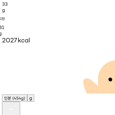
33
g
지방
81
g
2027
kcal
인분
g
(454g)