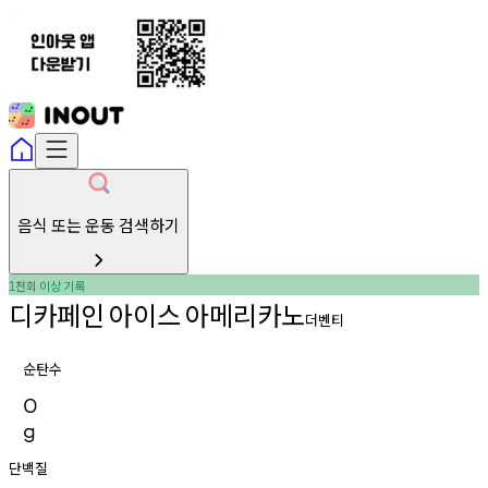
음식 또는 운동 검색하기
천회
이상
기록
1
디카페인
아이스
아메리카노
더벤티
순탄수
0
g
단백질