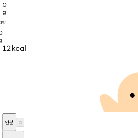
0
g
지방
0
g
12
kcal
인분
g