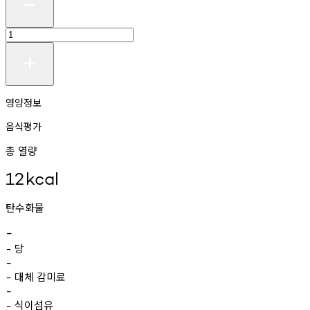
영양정보
음식평가
총 열량
12
kcal
탄수화물
-
당
-
-
대체
감미료
-
-
식이섬유
-