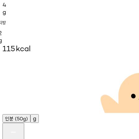
4
g
지방
2
g
115
kcal
인분
g
(50g)