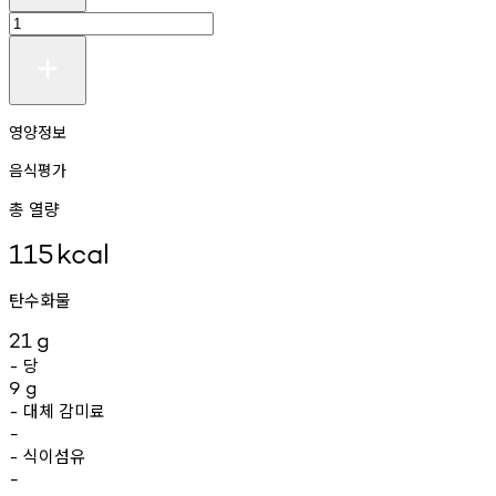
영양정보
음식평가
총 열량
115
kcal
탄수화물
21
g
당
-
9
g
대체
감미료
-
-
식이섬유
-
-