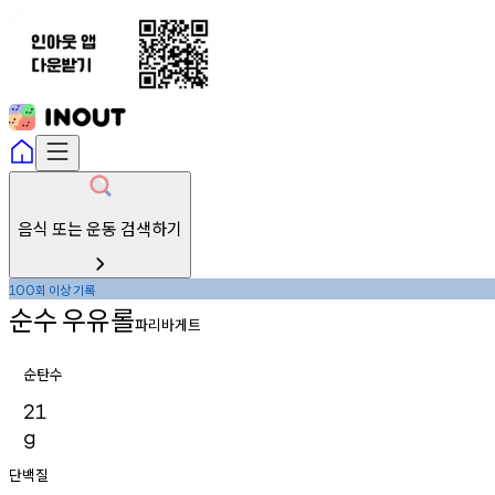
음식 또는 운동 검색하기
회
이상
기록
100
순수
우유롤
파리바게트
순탄수
21
g
단백질