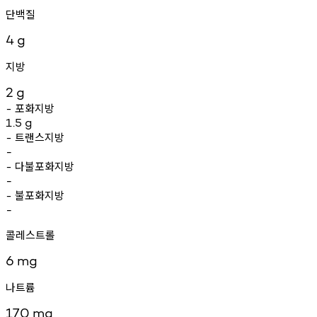
단백질
4
g
지방
2
g
포화지방
-
1.5
g
트랜스지방
-
-
다불포화지방
-
-
불포화지방
-
-
콜레스트롤
6
mg
나트륨
170
mg