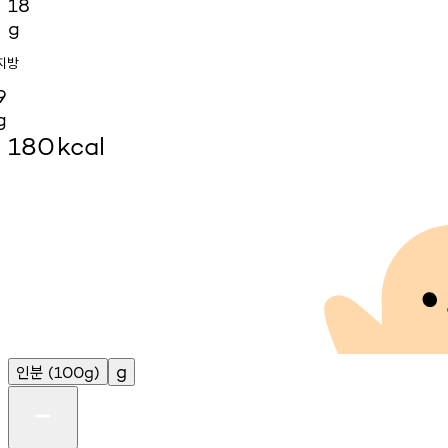
18
g
지방
9
g
180
kcal
인분
g
(100g)