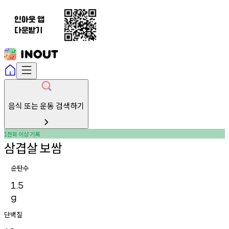
음식 또는 운동 검색하기
천회
이상
기록
1
삼겹살
보쌈
순탄수
1.5
g
단백질