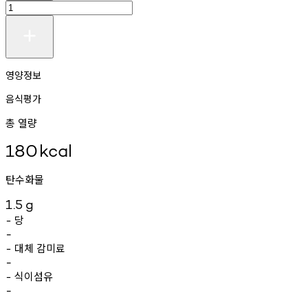
영양정보
음식평가
총 열량
180
kcal
탄수화물
1.5
g
당
-
-
대체
감미료
-
-
식이섬유
-
-