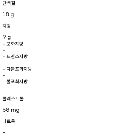
단백질
18
g
지방
9
g
포화지방
-
-
트랜스지방
-
-
다불포화지방
-
-
불포화지방
-
-
콜레스트롤
58
mg
나트륨
-