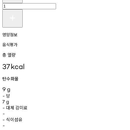
영양정보
음식평가
총 열량
37
kcal
탄수화물
9
g
당
-
7
g
대체
감미료
-
-
식이섬유
-
-