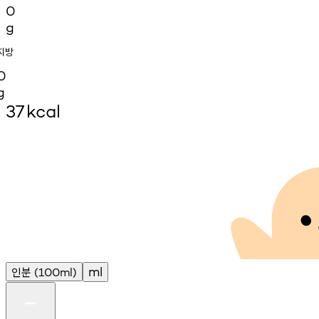
0
g
지방
0
g
37
kcal
인분
ml
(100ml)