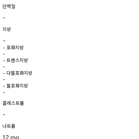
단백질
-
지방
-
포화지방
-
-
트랜스지방
-
-
다불포화지방
-
-
불포화지방
-
-
콜레스트롤
-
나트륨
12
mg