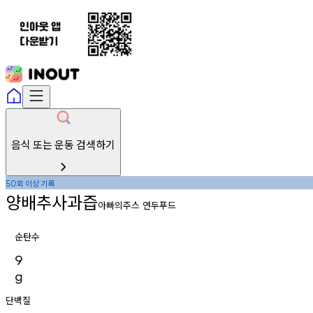
음식 또는 운동 검색하기
회
이상
기록
50
양배추사과즙
아빠의주스 연두푸드
순탄수
9
g
단백질