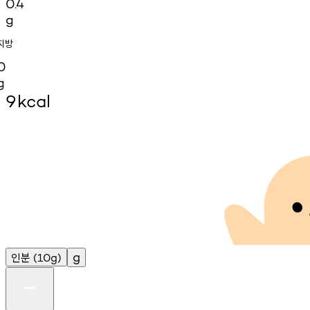
0.4
g
지방
0
g
9
kcal
인분
g
(10g)