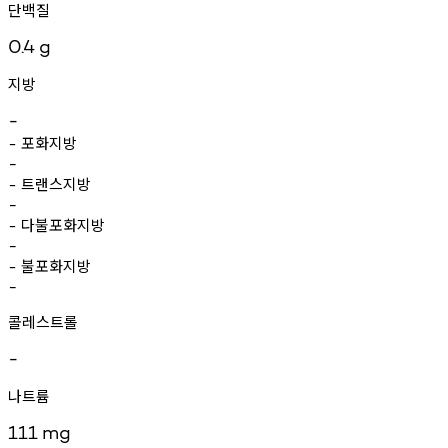
단백질
0.4
g
지방
-
포화지방
-
-
트랜스지방
-
-
다불포화지방
-
-
불포화지방
-
-
콜레스트롤
-
나트륨
111
mg