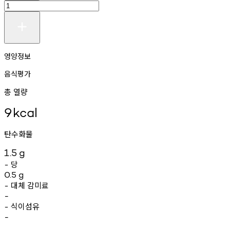
영양정보
음식평가
총 열량
9
kcal
탄수화물
1.5
g
당
-
0.5
g
대체
감미료
-
-
식이섬유
-
-