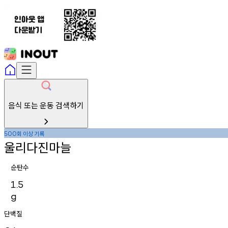
음식 또는 운동 검색하기
회
이상
기록
500
울리다진마늘
순탄수
1.5
g
단백질