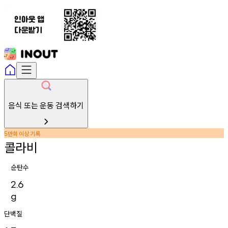
음식 또는 운동 검색하기
만회
이상
기록
5
콜라비
순탄수
2.6
g
단백질