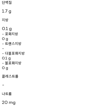
단백질
1.7
g
지방
0.1
g
포화지방
-
0
g
트랜스지방
-
-
다불포화지방
-
0.1
g
불포화지방
-
0
g
콜레스트롤
-
나트륨
20
mg