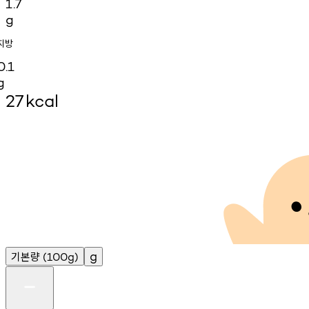
1.7
g
지방
0.1
g
27
kcal
기본량
g
(100g)