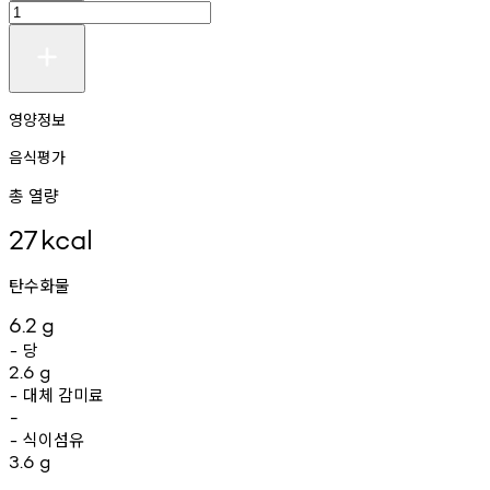
영양정보
음식평가
총 열량
27
kcal
탄수화물
6.2
g
당
-
2.6
g
대체
감미료
-
-
식이섬유
-
3.6
g