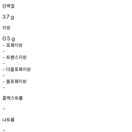
단백질
3.7
g
지방
0.5
g
포화지방
-
-
트랜스지방
-
-
다불포화지방
-
-
불포화지방
-
-
콜레스트롤
-
나트륨
-