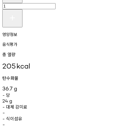
영양정보
음식평가
총 열량
205
kcal
탄수화물
36.7
g
당
-
24
g
대체
감미료
-
-
식이섬유
-
-