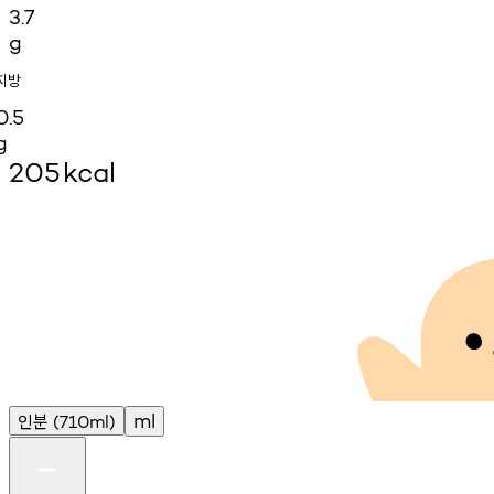
3.7
g
지방
0.5
g
205
kcal
인분
ml
(710ml)