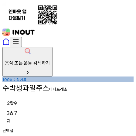
음식 또는 운동 검색하기
회
이상
기록
100
수박생과일주스
바나프레소
순탄수
36.7
g
단백질