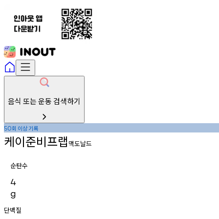
음식 또는 운동 검색하기
회
이상
기록
50
케이준비프랩
맥도날드
순탄수
4
g
단백질