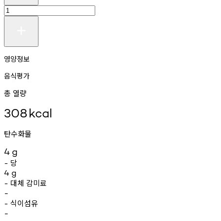
영양정보
음식평가
총 열량
308
kcal
탄수화물
4
g
당
-
4
g
대체
감미료
-
-
식이섬유
-
-