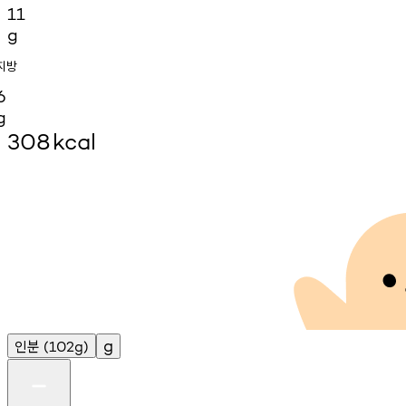
11
g
지방
6
g
308
kcal
인분
g
(102g)