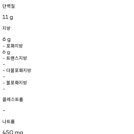
단백질
11
g
지방
6
g
포화지방
-
6
g
트랜스지방
-
-
다불포화지방
-
-
불포화지방
-
-
콜레스트롤
-
나트륨
450
mg