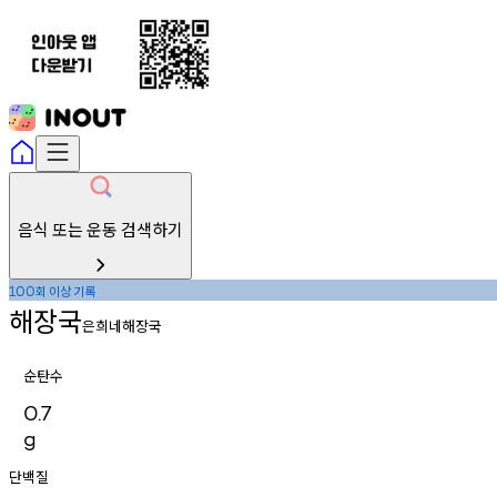
음식 또는 운동 검색하기
회
이상
기록
100
해장국
은희네해장국
순탄수
0.7
g
단백질