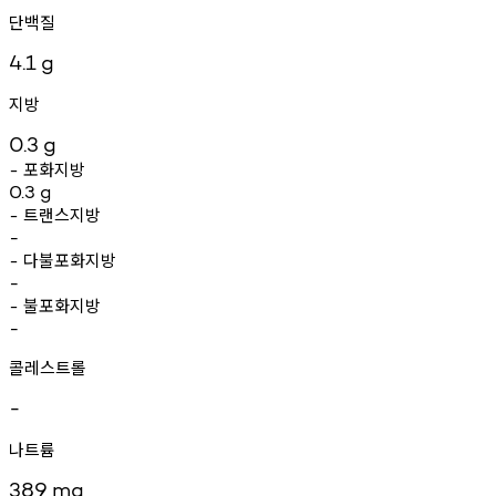
단백질
4.1
g
지방
0.3
g
포화지방
-
0.3
g
트랜스지방
-
-
다불포화지방
-
-
불포화지방
-
-
콜레스트롤
-
나트륨
389
mg