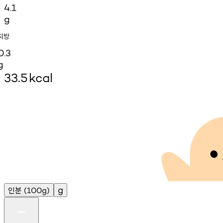
4.1
g
지방
0.3
g
33.5
kcal
인분
g
(100g)