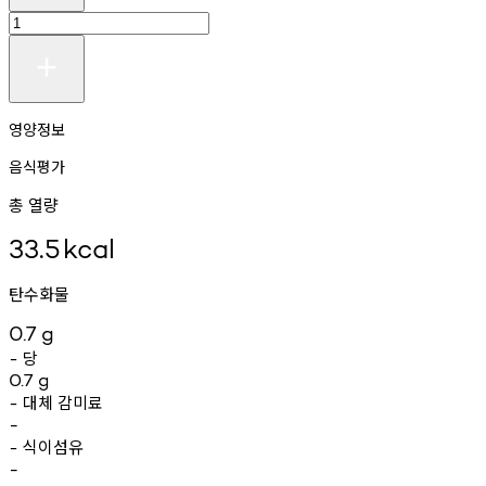
영양정보
음식평가
총 열량
33.5
kcal
탄수화물
0.7
g
당
-
0.7
g
대체
감미료
-
-
식이섬유
-
-