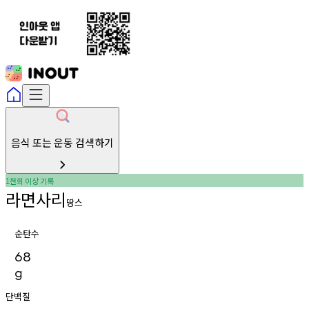
음식 또는 운동 검색하기
천회
이상
기록
1
라면사리
땅스
순탄수
68
g
단백질