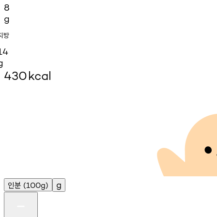
8
g
지방
14
g
430
kcal
인분
g
(100g)