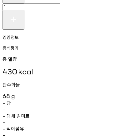
영양정보
음식평가
총 열량
430
kcal
탄수화물
68
g
당
-
-
대체
감미료
-
-
식이섬유
-
-