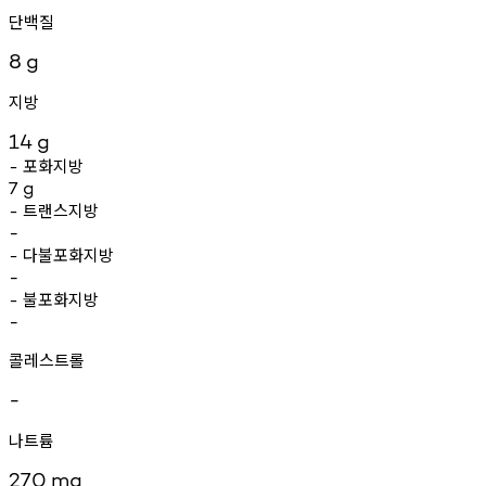
단백질
8
g
지방
14
g
포화지방
-
7
g
트랜스지방
-
-
다불포화지방
-
-
불포화지방
-
-
콜레스트롤
-
나트륨
270
mg