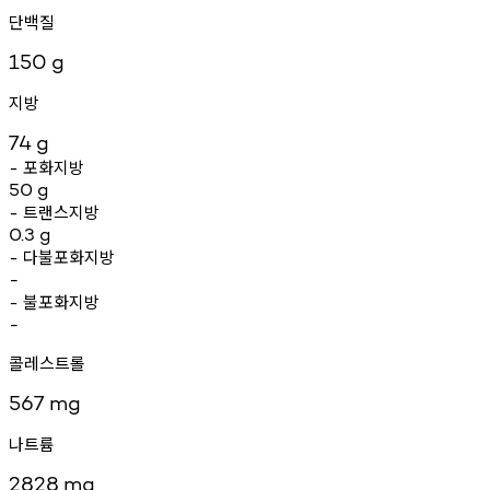
단백질
150
g
지방
74
g
포화지방
-
50
g
트랜스지방
-
0.3
g
다불포화지방
-
-
불포화지방
-
-
콜레스트롤
567
mg
나트륨
2828
mg