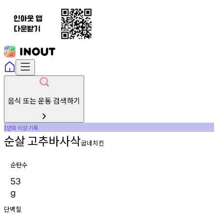
음식 또는 운동 검색하기
만회
이상
기록
1
순살
고추바사삭
굽네치킨
순탄수
53
g
단백질