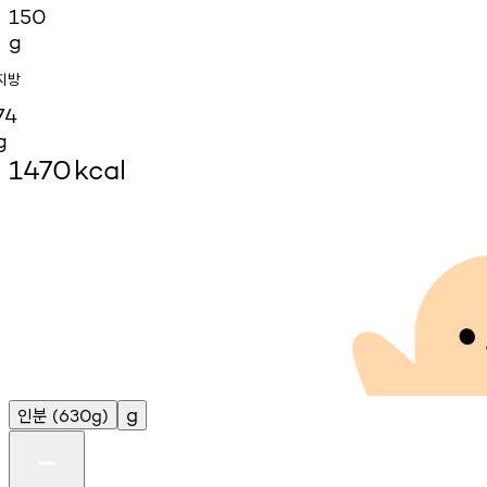
150
g
지방
74
g
1470
kcal
인분
g
(630g)