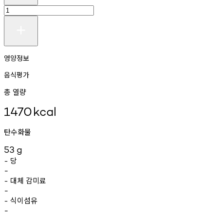
영양정보
음식평가
총 열량
1470
kcal
탄수화물
53
g
당
-
-
대체
감미료
-
-
식이섬유
-
-