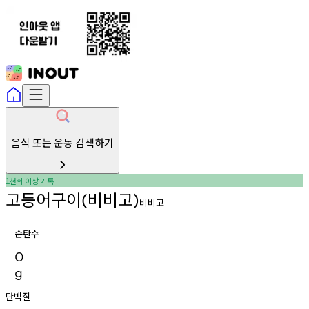
음식 또는 운동 검색하기
천회
이상
기록
1
고등어구이
비비고
(
)
비비고
순탄수
0
g
단백질