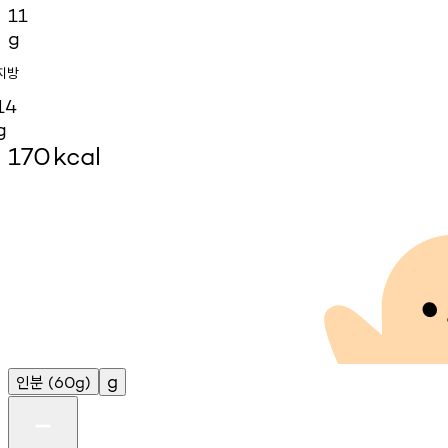
11
g
지방
14
g
170
kcal
인분
g
(60g)