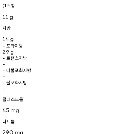
단백질
11
g
지방
14
g
포화지방
-
2.9
g
트랜스지방
-
-
다불포화지방
-
-
불포화지방
-
-
콜레스트롤
45
mg
나트륨
290
mg