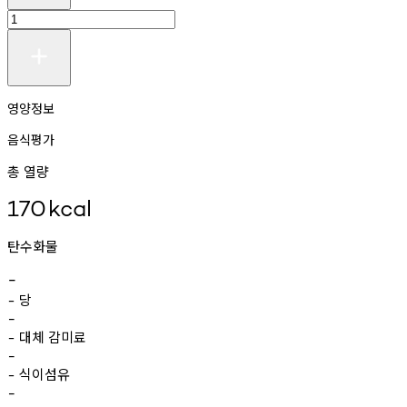
영양정보
음식평가
총 열량
170
kcal
탄수화물
-
당
-
-
대체
감미료
-
-
식이섬유
-
-