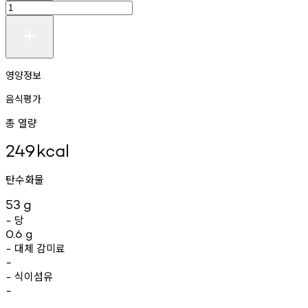
영양정보
음식평가
총 열량
249
kcal
탄수화물
53
g
당
-
0.6
g
대체
감미료
-
-
식이섬유
-
-