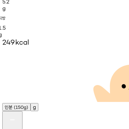
5.2
g
지방
1.5
g
249
kcal
인분
g
(150g)