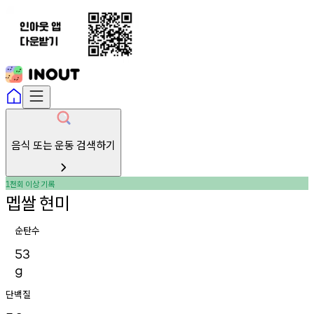
음식 또는 운동 검색하기
천회
이상
기록
1
멥쌀
현미
순탄수
53
g
단백질