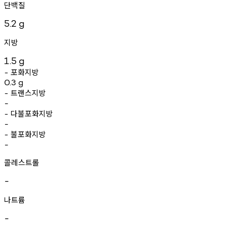
단백질
5.2
g
지방
1.5
g
포화지방
-
0.3
g
트랜스지방
-
-
다불포화지방
-
-
불포화지방
-
-
콜레스트롤
-
나트륨
-