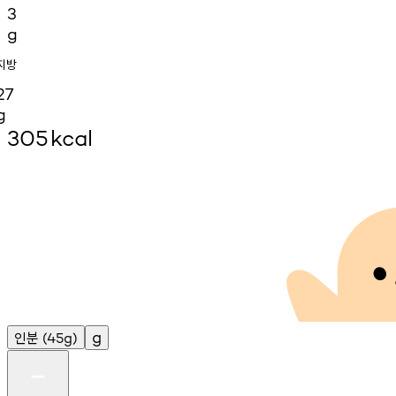
3
g
지방
27
g
305
kcal
인분
g
(45g)