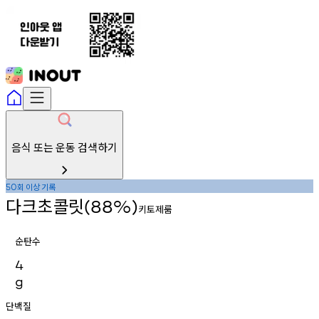
음식 또는 운동 검색하기
회
이상
기록
50
다크초콜릿
(88%)
키토제룸
순탄수
4
g
단백질