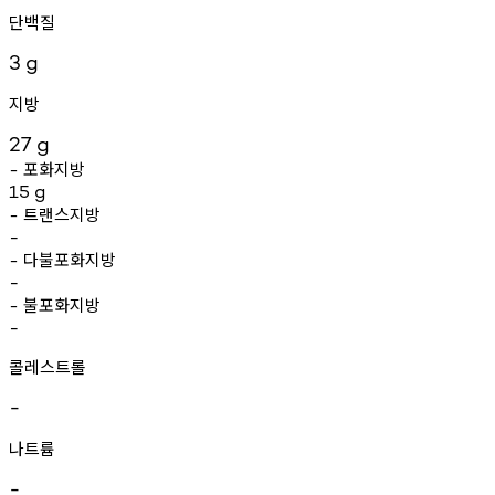
단백질
3
g
지방
27
g
포화지방
-
15
g
트랜스지방
-
-
다불포화지방
-
-
불포화지방
-
-
콜레스트롤
-
나트륨
-