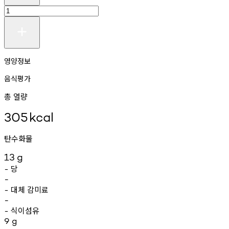
영양정보
음식평가
총 열량
305
kcal
탄수화물
13
g
당
-
-
대체
감미료
-
-
식이섬유
-
9
g