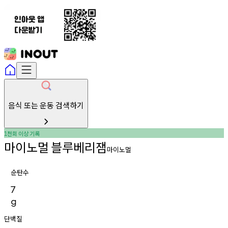
음식 또는 운동 검색하기
천회
이상
기록
1
마이노멀
블루베리잼
마이노멀
순탄수
7
g
단백질