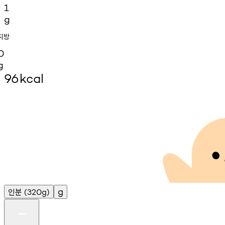
1
g
지방
0
g
96
kcal
인분
g
(320g)