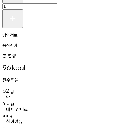
영양정보
음식평가
총 열량
96
kcal
탄수화물
62
g
당
-
4.8
g
대체
감미료
-
55
g
식이섬유
-
-