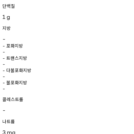
단백질
1
g
지방
-
포화지방
-
-
트랜스지방
-
-
다불포화지방
-
-
불포화지방
-
-
콜레스트롤
-
나트륨
3
mg