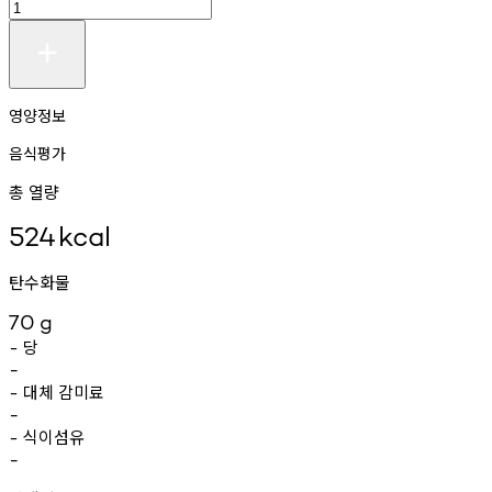
영양정보
음식평가
총 열량
524
kcal
탄수화물
70
g
당
-
-
대체
감미료
-
-
식이섬유
-
-