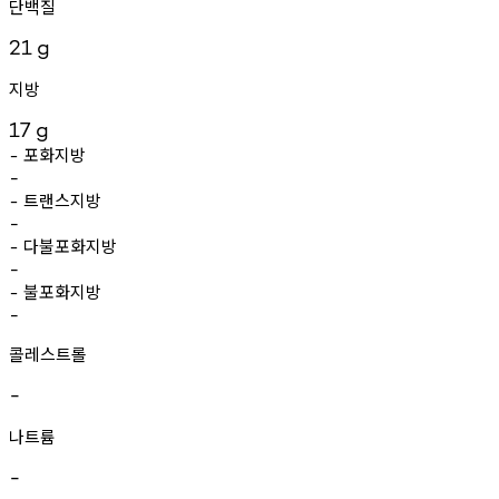
단백질
21
g
지방
17
g
포화지방
-
-
트랜스지방
-
-
다불포화지방
-
-
불포화지방
-
-
콜레스트롤
-
나트륨
-