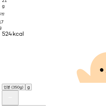
21
g
지방
17
g
524
kcal
인분
g
(350g)