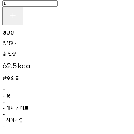
영양정보
음식평가
총 열량
62.5
kcal
탄수화물
-
당
-
-
대체
감미료
-
-
식이섬유
-
-