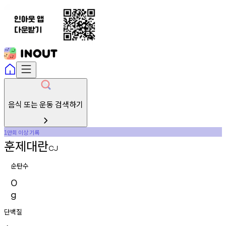
음식 또는 운동 검색하기
만회
이상
기록
1
훈제대란
CJ
순탄수
0
g
단백질