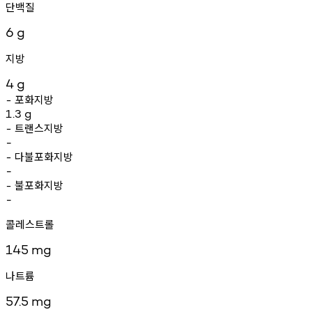
단백질
6
g
지방
4
g
포화지방
-
1.3
g
트랜스지방
-
-
다불포화지방
-
-
불포화지방
-
-
콜레스트롤
145
mg
나트륨
57.5
mg