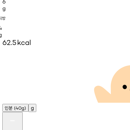
6
g
지방
4
g
62.5
kcal
인분
g
(40g)