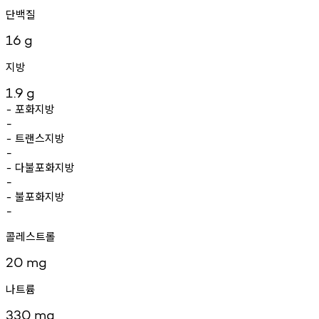
단백질
16
g
지방
1.9
g
포화지방
-
-
트랜스지방
-
-
다불포화지방
-
-
불포화지방
-
-
콜레스트롤
20
mg
나트륨
330
mg