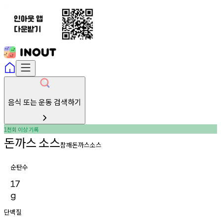
음식 또는 운동 검색하기
천회
이상
기록
1
돈까스
소스
참깨돈까스소스
순탄수
17
g
단백질