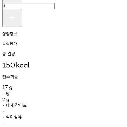
영양정보
음식평가
총 열량
150
kcal
탄수화물
17
g
당
-
2
g
대체
감미료
-
-
식이섬유
-
-