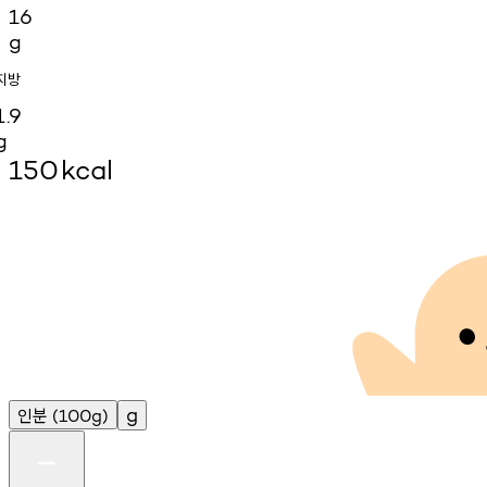
16
g
지방
1.9
g
150
kcal
인분
g
(100g)