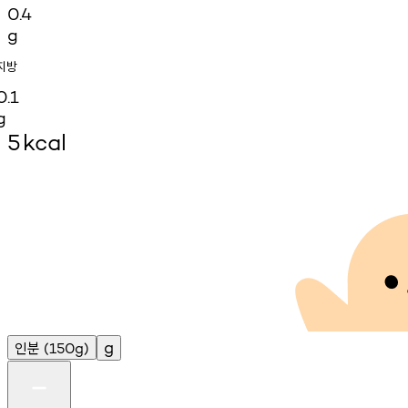
0.4
g
지방
0.1
g
5
kcal
인분
g
(150g)