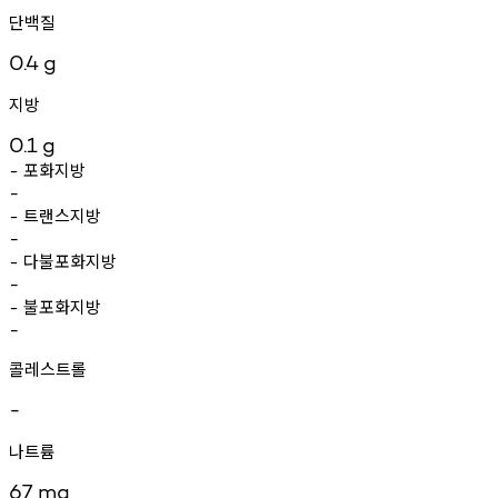
단백질
0.4
g
지방
0.1
g
포화지방
-
-
트랜스지방
-
-
다불포화지방
-
-
불포화지방
-
-
콜레스트롤
-
나트륨
67
mg