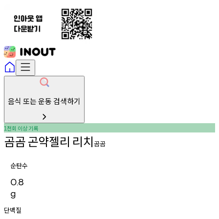
음식 또는 운동 검색하기
천회
이상
기록
1
곰곰
곤약젤리
리치
곰곰
순탄수
0.8
g
단백질