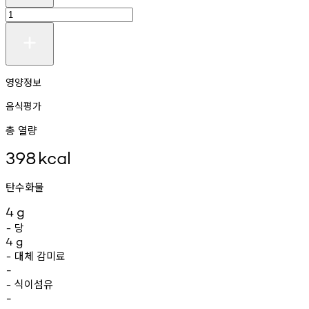
영양정보
음식평가
총 열량
398
kcal
탄수화물
4
g
당
-
4
g
대체
감미료
-
-
식이섬유
-
-