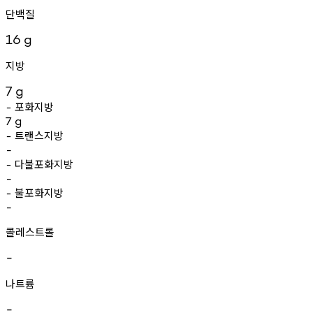
단백질
16
g
지방
7
g
포화지방
-
7
g
트랜스지방
-
-
다불포화지방
-
-
불포화지방
-
-
콜레스트롤
-
나트륨
-