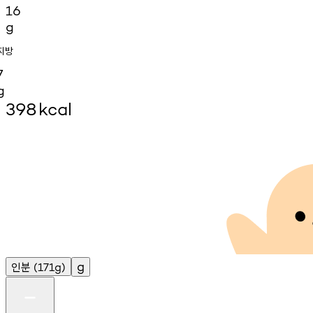
16
g
지방
7
g
398
kcal
인분
g
(171g)