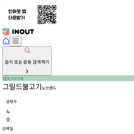
음식 또는 운동 검색하기
천회
이상
기록
1
그릴드불고기
노브랜드
순탄수
4
g
단백질