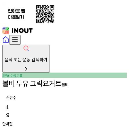
음식 또는 운동 검색하기
천회
이상
기록
1
볼비
두유
그릭요거트
볼비
순탄수
1
g
단백질