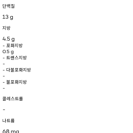
단백질
13
g
지방
4.5
g
포화지방
-
0.5
g
트랜스지방
-
-
다불포화지방
-
-
불포화지방
-
-
콜레스트롤
-
나트륨
68
mg