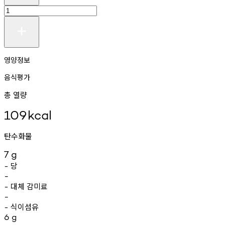
영양정보
음식평가
총 열량
109
kcal
탄수화물
7
g
당
-
-
대체
감미료
-
-
식이섬유
-
6
g