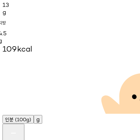
13
g
지방
4.5
g
109
kcal
인분
g
(100g)