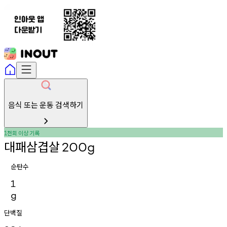
음식 또는 운동 검색하기
천회
이상
기록
1
대패삼겹살
200g
순탄수
1
g
단백질