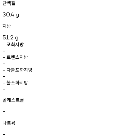
단백질
30.4
g
지방
51.2
g
포화지방
-
-
트랜스지방
-
-
다불포화지방
-
-
불포화지방
-
-
콜레스트롤
-
나트륨
-