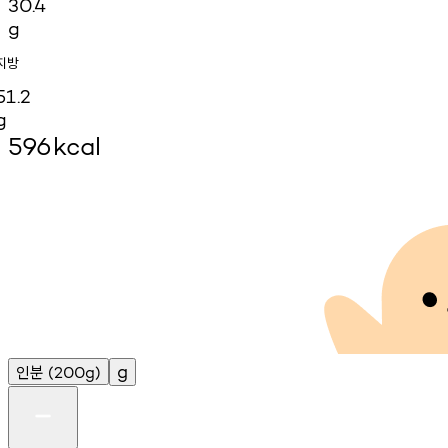
30.4
g
지방
51.2
g
596
kcal
인분
g
(200g)