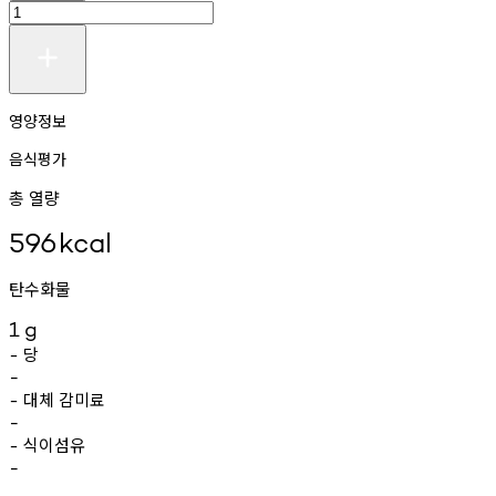
영양정보
음식평가
총 열량
596
kcal
탄수화물
1
g
당
-
-
대체
감미료
-
-
식이섬유
-
-