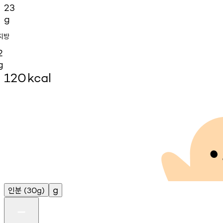
23
g
지방
2
g
120
kcal
인분
g
(30g)