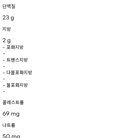
단백질
23
g
지방
2
g
포화지방
-
-
트랜스지방
-
-
다불포화지방
-
-
불포화지방
-
-
콜레스트롤
69
mg
나트륨
50
mg