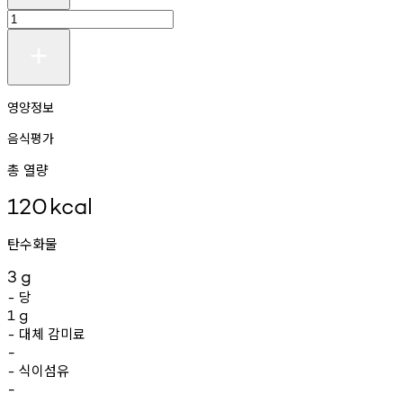
영양정보
음식평가
총 열량
120
kcal
탄수화물
3
g
당
-
1
g
대체
감미료
-
-
식이섬유
-
-