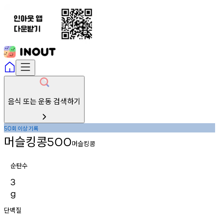
음식 또는 운동 검색하기
회
이상
기록
50
머슬킹콩
500
머슬킹콩
순탄수
3
g
단백질