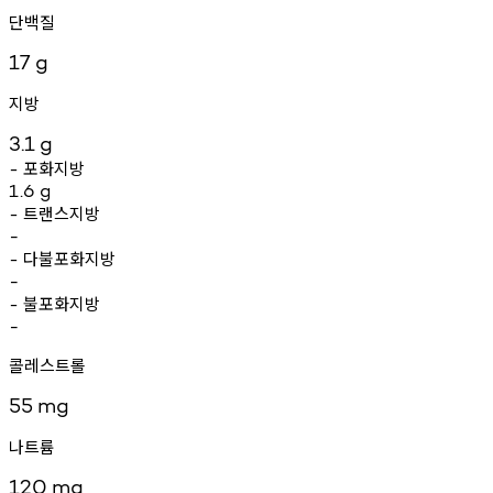
단백질
17
g
지방
3.1
g
포화지방
-
1.6
g
트랜스지방
-
-
다불포화지방
-
-
불포화지방
-
-
콜레스트롤
55
mg
나트륨
120
mg