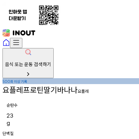
음식 또는 운동 검색하기
회
이상
기록
500
요플레프로틴딸기바나나
요플레
순탄수
23
g
단백질