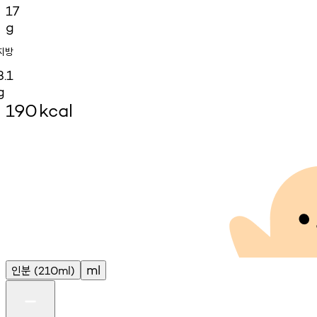
17
g
지방
3.1
g
190
kcal
인분
ml
(210ml)