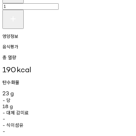
영양정보
음식평가
총 열량
190
kcal
탄수화물
23
g
당
-
18
g
대체
감미료
-
-
식이섬유
-
-