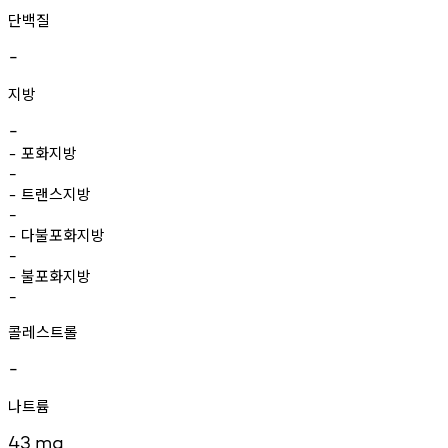
단백질
-
지방
-
포화지방
-
-
트랜스지방
-
-
다불포화지방
-
-
불포화지방
-
-
콜레스트롤
-
나트륨
43
mg