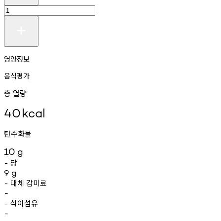
영양정보
음식평가
총 열량
40
kcal
탄수화물
10
g
당
-
9
g
대체
감미료
-
-
식이섬유
-
-