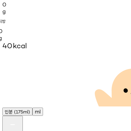
0
g
지방
0
g
40
kcal
인분
ml
(175ml)