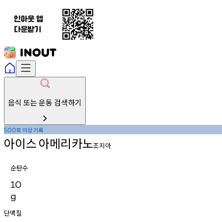
음식 또는 운동 검색하기
회
이상
기록
500
아이스
아메리카노
조지아
순탄수
10
g
단백질