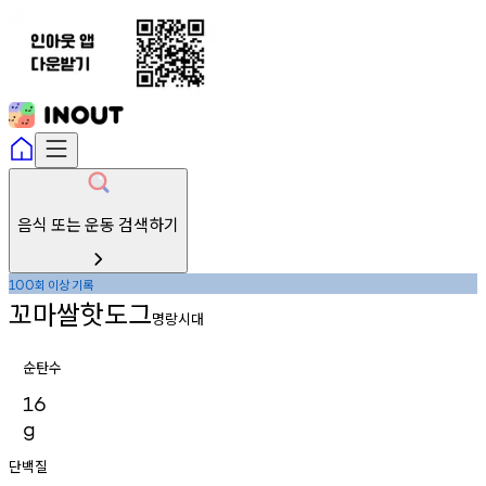
음식 또는 운동 검색하기
회
이상
기록
100
꼬마쌀핫도그
명랑시대
순탄수
16
g
단백질