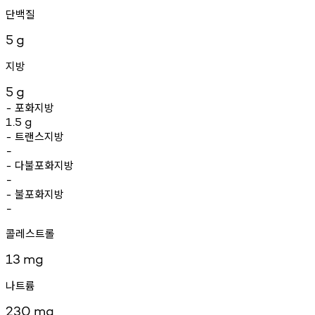
단백질
5
g
지방
5
g
포화지방
-
1.5
g
트랜스지방
-
-
다불포화지방
-
-
불포화지방
-
-
콜레스트롤
13
mg
나트륨
230
mg