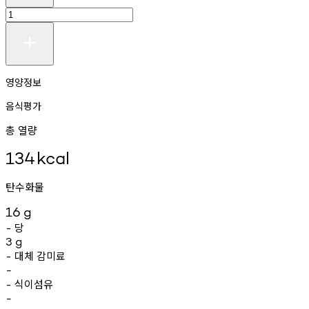
영양정보
음식평가
총 열량
134
kcal
탄수화물
16
g
당
-
3
g
대체
감미료
-
-
식이섬유
-
-