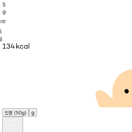
5
g
지방
5
g
134
kcal
인분
g
(50g)