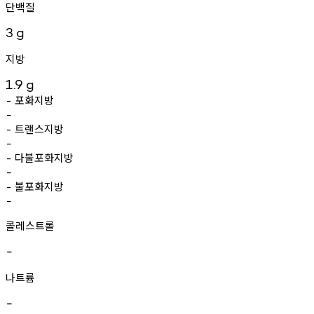
단백질
3
g
지방
1.9
g
포화지방
-
-
트랜스지방
-
-
다불포화지방
-
-
불포화지방
-
-
콜레스트롤
-
나트륨
-