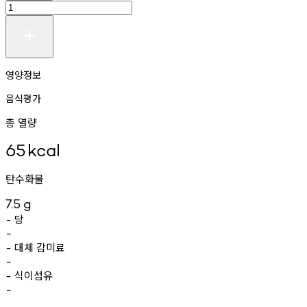
영양정보
음식평가
총 열량
65
kcal
탄수화물
7.5
g
당
-
-
대체
감미료
-
-
식이섬유
-
-