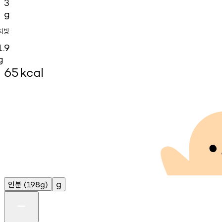
3
g
지방
1.9
g
65
kcal
인분
g
(198g)