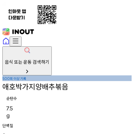
음식 또는 운동 검색하기
회
이상
기록
500
애호박가지양배추볶음
순탄수
7.5
g
단백질