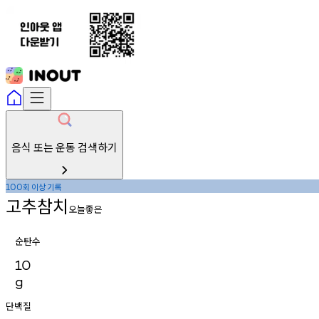
음식 또는 운동 검색하기
회
이상
기록
100
고추참치
오늘좋은
순탄수
10
g
단백질