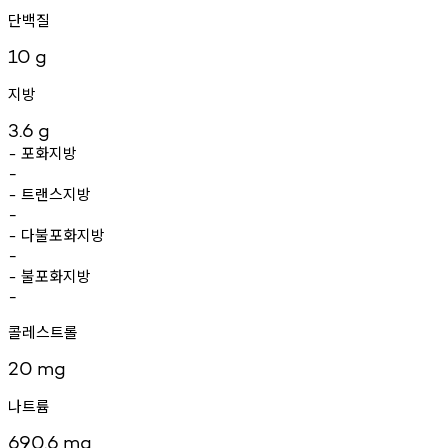
단백질
10
g
지방
3.6
g
포화지방
-
-
트랜스지방
-
-
다불포화지방
-
-
불포화지방
-
-
콜레스트롤
20
mg
나트륨
690.6
mg