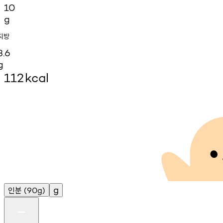
10
g
지방
3.6
g
112
kcal
인분
g
(90g)