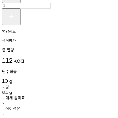
영양정보
음식평가
총 열량
112
kcal
탄수화물
10
g
당
-
8.1
g
대체
감미료
-
-
식이섬유
-
-