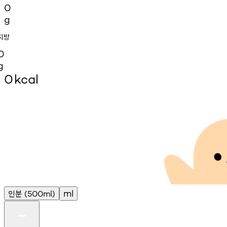
0
g
지방
0
g
0
kcal
인분
ml
(500ml)