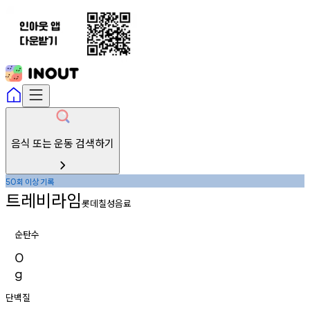
음식 또는 운동 검색하기
회
이상
기록
50
트레비라임
롯데칠성음료
순탄수
0
g
단백질