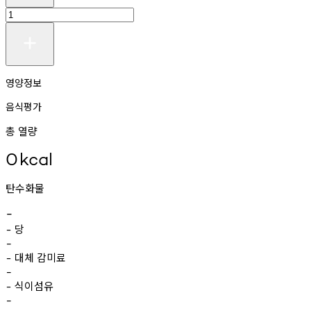
영양정보
음식평가
총 열량
0
kcal
탄수화물
-
당
-
-
대체
감미료
-
-
식이섬유
-
-