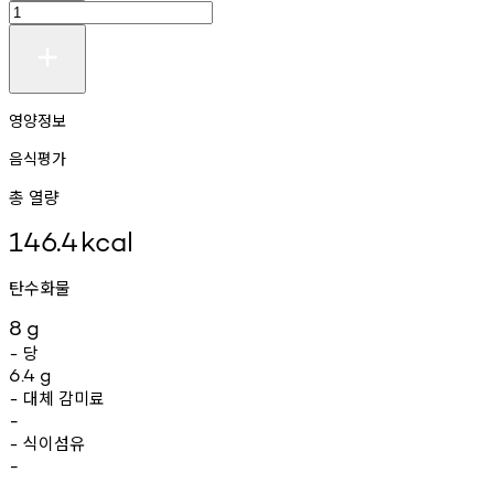
영양정보
음식평가
총 열량
146.4
kcal
탄수화물
8
g
당
-
6.4
g
대체
감미료
-
-
식이섬유
-
-