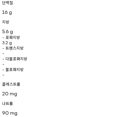
단백질
16
g
지방
5.6
g
포화지방
-
3.2
g
트랜스지방
-
-
다불포화지방
-
-
불포화지방
-
-
콜레스트롤
20
mg
나트륨
90
mg