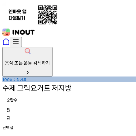
음식 또는 운동 검색하기
회
이상
기록
100
수제
그릭요거트
저지방
순탄수
8
g
단백질