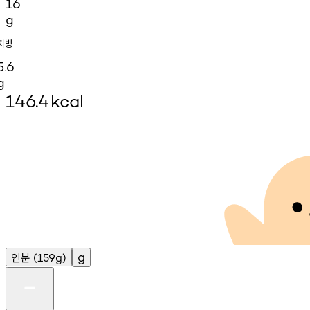
16
g
지방
5.6
g
146.4
kcal
인분
g
(159g)