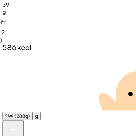
39
g
지방
12
g
586
kcal
인분
g
(288g)