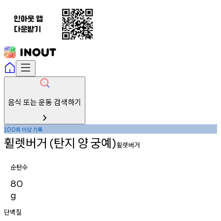
음식 또는 운동 검색하기
회
이상
기록
100
휠렛버거
탄지
양
궁예
(
)
휠렛버거
순탄수
80
g
단백질