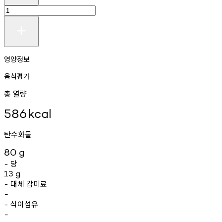
영양정보
음식평가
총 열량
586
kcal
탄수화물
80
g
당
-
13
g
대체
감미료
-
-
식이섬유
-
-