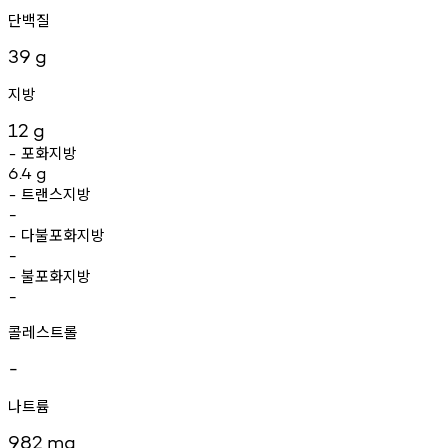
단백질
39
g
지방
12
g
포화지방
-
6.4
g
트랜스지방
-
-
다불포화지방
-
-
불포화지방
-
-
콜레스트롤
-
나트륨
982
mg