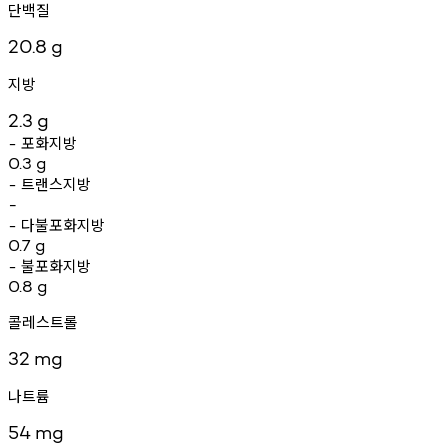
단백질
20.8
g
지방
2.3
g
포화지방
-
0.3
g
트랜스지방
-
-
다불포화지방
-
0.7
g
불포화지방
-
0.8
g
콜레스트롤
32
mg
나트륨
54
mg