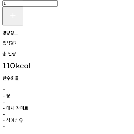
영양정보
음식평가
총 열량
110
kcal
탄수화물
-
당
-
-
대체
감미료
-
-
식이섬유
-
-