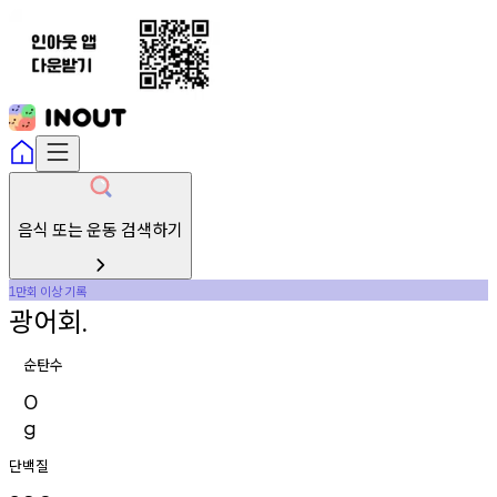
음식 또는 운동 검색하기
만회
이상
기록
1
광어회
.
순탄수
0
g
단백질